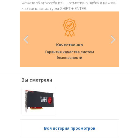
можете об это сообщить – отметив ошибку и нажав
кнопки клавиатуры SHIFT + ENTER
Качественно
Гарантия качества систем
Собс
безопасности
Вы смотрели
Вся история просмотров