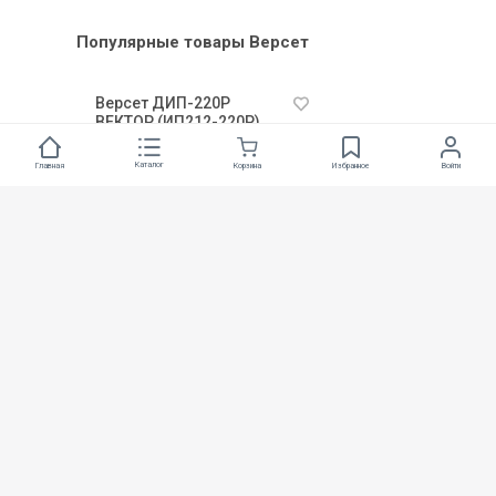
Читать все новости
Каталог
Корзина
Избранное
Войти
Главная
Рекомендуем
Версет ВС-ДА Датчик
Версет ИП212-220
протечки воды
«ДИП-220А»
1 550
1 375
₽
₽