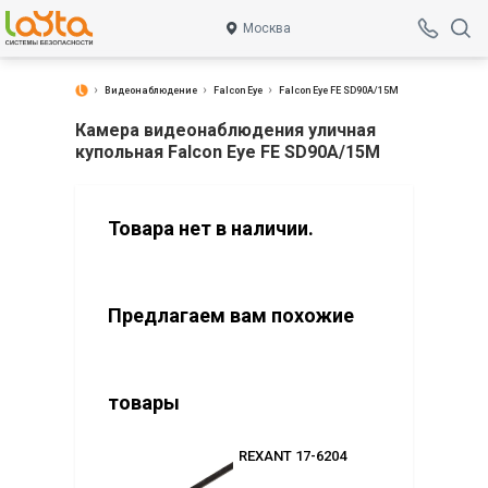
Москва
Видеонаблюдение
Falcon Eye
Falcon Eye FE SD90A/15M
Камера видеонаблюдения уличная
купольная Falcon Eye FE SD90A/15M
Товара нет в наличии.
Предлагаем вам похожие
товары
2176 (2.8)
REXANT 17-6204