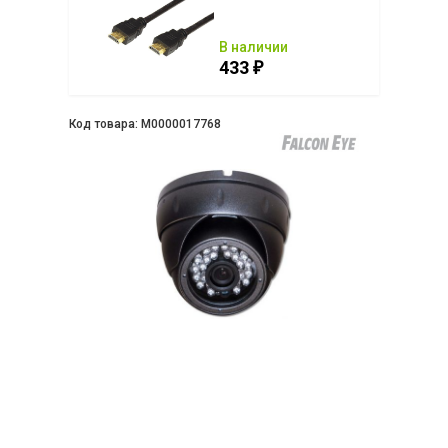
ии
В наличии
433
₽
₽
Код товара:
М0000017768