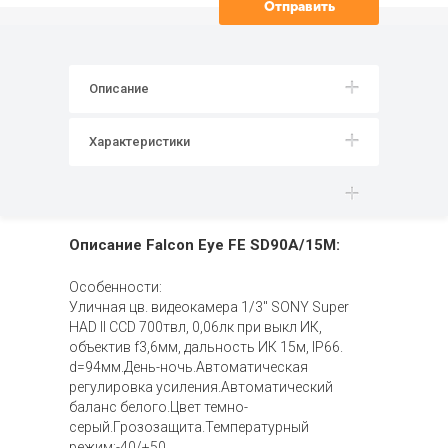
Описание
Характеристики
Описание Falcon Eye FE SD90A/15M:
Особенности:
Уличная цв. видеокамера 1/3" SONY Super
HAD II CCD 700твл, 0,06лк при выкл ИК,
объектив f3,6мм, дальность ИК 15м, IP66.
d=94мм.День-ночь.Автоматическая
регулировка усиления.Автоматический
баланс белого.Цвет темно-
серый.Грозозащита.Температурный
режим:-40/+50