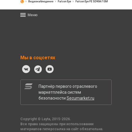
Видеонаблюдение
Falcon Eye
Falcon Eye FE SD90A/15M
Меню
Мы в соцсетях
Партнёр первого отраслевого
маркетплейса систем
безопасности
Secumarket.ru
Copyright © Layta, 2015-2026.
Все права защищены при использовании
материалов гиперссылка на сайт обязательна.