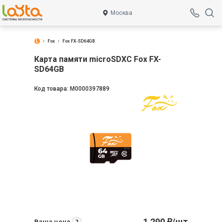
Москва
Fox
Fox FX-SD64GB
Карта памяти microSDXC Fox FX-
SD64GB
Код товара:
М0000397889
1 290
/шт
Ваша цена