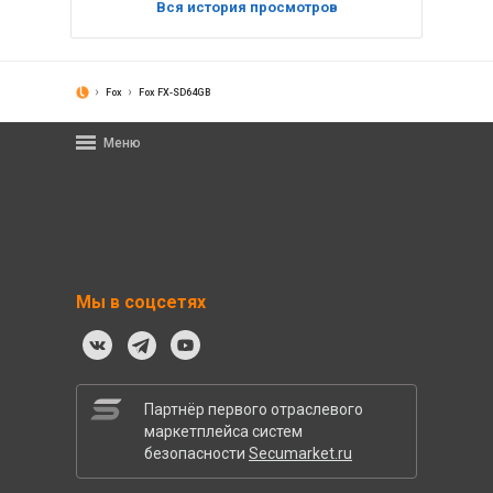
Вся история просмотров
Fox
Fox FX-SD64GB
Меню
Мы в соцсетях
Партнёр первого отраслевого
маркетплейса систем
безопасности
Secumarket.ru