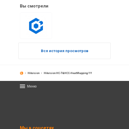
Вы смотрели
Вся история просмотров
Hikvision
Hikvision HC-T&HCC-HeatMapping/1Y
Меню
Мы в соцсетях