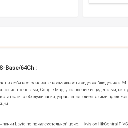
S-Base/64Ch :
ает в себя все основные возможности видеонаблюдения и 64 к
авление тревогами, Google Map, управление инцидентами, вир
/статистика обслуживания, управление клиентскими приложен
кции
омпании Layta по привлекательной цене. Hikvision HikCentral-P-