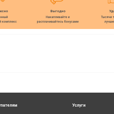
ксно
Выгодно
Уд
енный
Накапливайте и
Тысячи 
й комплекс
расплачивайтесь бонусами
лучши
упателям
Услуги