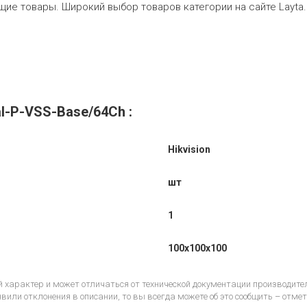
ие товары. Широкий выбор товаров категории на сайте Layta.
al-P-VSS-Base/64Ch :
Hikvision
шт
1
100x100x100
 характер и может отличаться от технической документации производит
или отклонения в описании, то вы всегда можете об это сообщить – отм