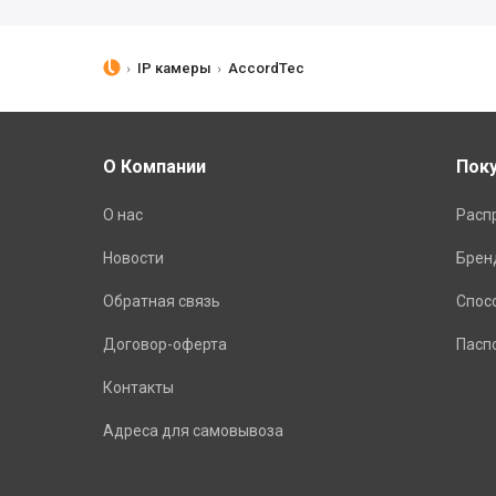
IP камеры
AccordTec
О Компании
Пок
О нас
Расп
Новости
Брен
Обратная связь
Спос
Договор-оферта
Пасп
Контакты
Адреса для самовывоза