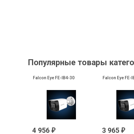
Популярные товары катего
Falcon Eye FE-IB4-30
Falcon Eye FE-I
4 956
3 965
₽
₽