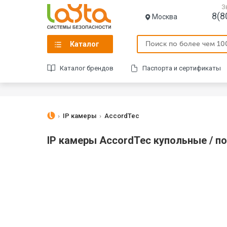
З
8(8
Москва
Каталог
Каталог брендов
Паспорта и сертификаты
IP камеры
AccordTec
IP камеры AccordTec купольные / п