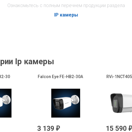
Ознакомьтесь с полным перечнем продукции раздела
IP камеры
рии Ip камеры
B2-30
Falcon Eye FE-HB2-30A
RVi-1NCT4053
3 139
15 590
₽