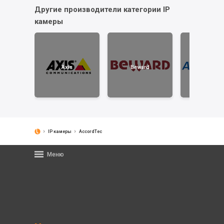
Другие производители категории IP
камеры
Axis
Beward
AccordTe
IP камеры
AccordTec
Меню