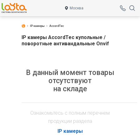
Москва
IP камеры
AccordTec
IP камеры AccordTec купольные /
поворотные антивандальные Onvif
В данный момент товары
отсутствуют
на складе
Ознакомьтесь с полным перечнем
продукции раздела
IP камеры