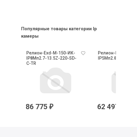
Популярные товары категории Ip
камеры
К-
Релион-Exd-М-150-ИК-
Релион-Exd-Н-50-
-С-
IP8Мп2.7-13.5Z-220-SD-
IP5Мп2.8mm-PoE-
С-TR
86 775
62 497
₽
₽