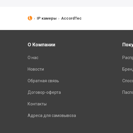
IP камеры
AccordTec
О Компании
Пок
О нас
Расп
Новости
Брен
Обратная связь
Спос
Договор-оферта
Пасп
Контакты
Адреса для самовывоза