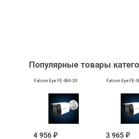
Популярные товары катего
Falcon Eye FE-IB4-30
Falcon Eye FE-I
4 956
3 965
₽
₽