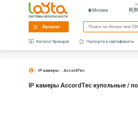
З
8(8
Москва
Каталог
Каталог брендов
Паспорта и сертификаты
IP камеры
AccordTec
IP камеры AccordTec купольные / п