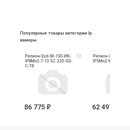
Популярные товары категории Ip
камеры
К-
Релион-Exd-М-150-ИК-
Релион-Exd-Н-50-
-С-
IP8Мп2.7-13.5Z-220-SD-
IP5Мп2.8mm-PoE-
С-TR
86 775
62 497
₽
₽