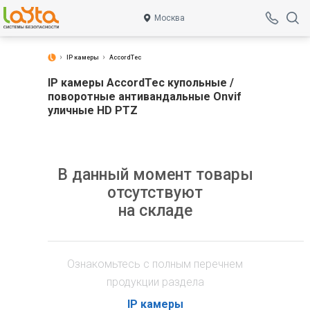
Москва
IP камеры
AccordTec
IP камеры AccordTec купольные /
поворотные антивандальные Onvif
уличные HD PTZ
В данный момент товары
отсутствуют
на складе
Ознакомьтесь с полным перечнем
продукции раздела
IP камеры