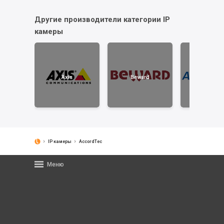
Другие производители категории IP
камеры
Axis
Beward
AccordTe
IP камеры
AccordTec
Меню