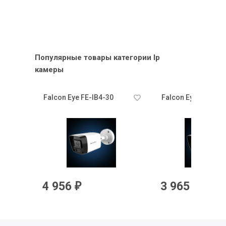
Популярные товары категории Ip
камеры
5)
Falcon Eye FE-IB4-30
Falcon Eye FE-IB2-
4 956
3 965
₽
₽