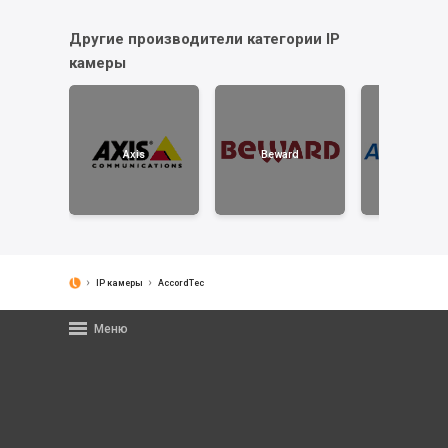
Другие производители категории IP
камеры
Axis
Beward
AccordTe
IP камеры
AccordTec
Меню