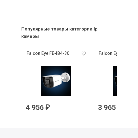
Популярные товары категории Ip
камеры
5)
Falcon Eye FE-IB4-30
Falcon Eye FE-IB2-
4 956
3 965
₽
₽