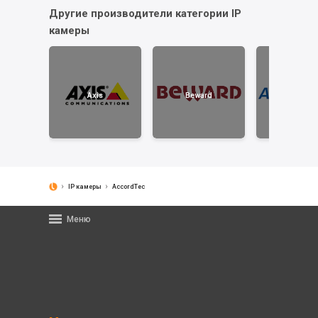
Другие производители категории IP
камеры
Axis
Beward
AccordTe
IP камеры
AccordTec
Меню