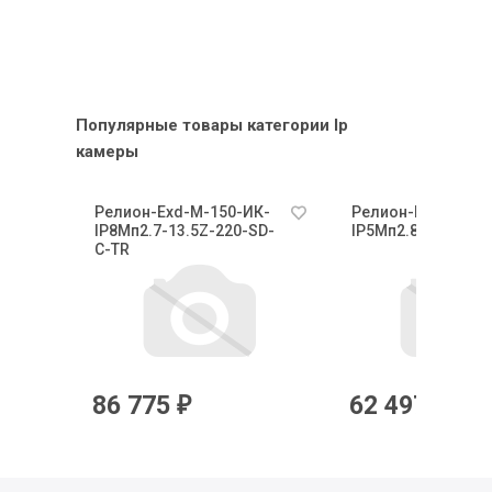
Популярные товары категории Ip
камеры
К-
Релион-Exd-М-150-ИК-
Релион-Exd-Н-50-
-С-
IP8Мп2.7-13.5Z-220-SD-
IP5Мп2.8mm-PoE-
С-TR
86 775
62 497
₽
₽