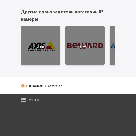
Другие производители категории IP
камеры
Axis
Beward
AccordTe
IP камеры
AccordTec
Меню