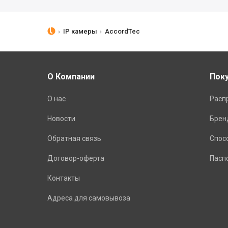
IP камеры
AccordTec
О Компании
Пок
О нас
Расп
Новости
Брен
Обратная связь
Спос
Договор-оферта
Пасп
Контакты
Адреса для самовывоза