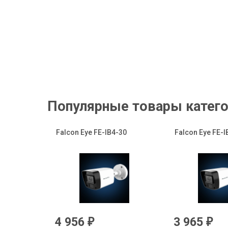
Популярные товары катего
Falcon Eye FE-IB4-30
Falcon Eye FE-I
4 956
3 965
₽
₽