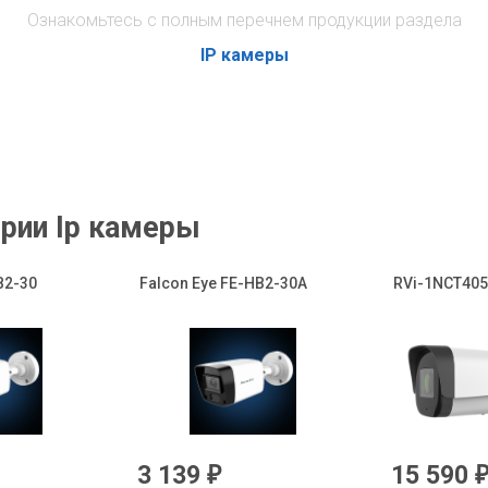
Ознакомьтесь с полным перечнем продукции раздела
IP камеры
рии Ip камеры
B2-30
Falcon Eye FE-HB2-30A
RVi-1NCT4053
3 139
15 590
₽