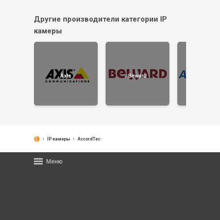
Другие производители категории IP
камеры
Axis
Beward
AccordTe
IP камеры
AccordTec
Меню