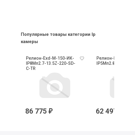
Популярные товары категории Ip
камеры
К-
Релион-Exd-М-150-ИК-
Релион-Exd-Н-50-
-С-
IP8Мп2.7-13.5Z-220-SD-
IP5Мп2.8mm-PoE-
С-TR
86 775
62 497
₽
₽