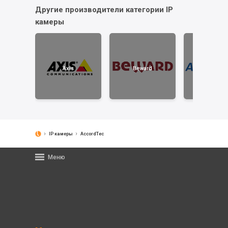
Другие производители категории IP
камеры
Axis
Beward
AccordTe
IP камеры
AccordTec
Меню