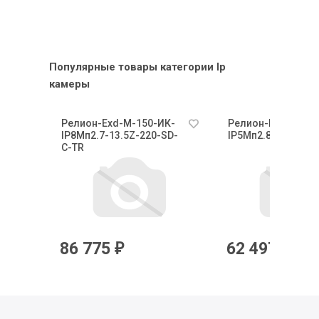
Популярные товары категории Ip
камеры
К-
Релион-Exd-М-150-ИК-
Релион-Exd-Н-50-
-С-
IP8Мп2.7-13.5Z-220-SD-
IP5Мп2.8mm-PoE-
С-TR
86 775
62 497
₽
₽