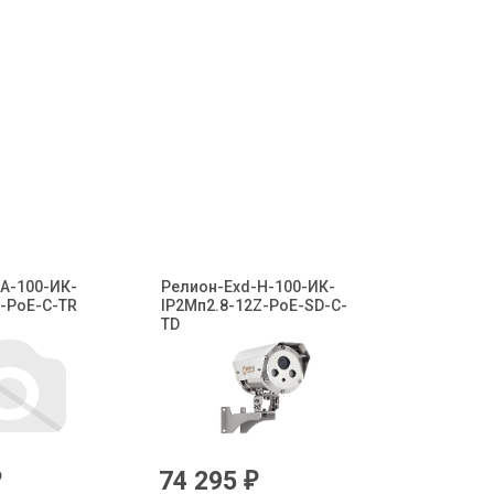
А-100-ИК-
Релион-Exd-Н-100-ИК-
-PoE-С-TR
IP2Мп2.8-12Z-PоE-SD-С-
TD
74 295
₽
₽