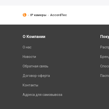
IP камеры
AccordTec
О Компании
Пок
О нас
Расп
Новости
Брен
Обратная связь
Спос
Договор-оферта
Пасп
Контакты
Адреса для самовывоза