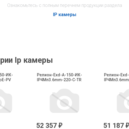
Ознакомьтесь с полным перечнем продукции раздела
IP камеры
рии Ip камеры
50-ИК-
Релион-Exd-А-150-ИК-
Релион-Exd-
oE-PV
IP4Мп3.6mm-220-С-TR
IP4Мп3.6mm
52 357
51 187
₽