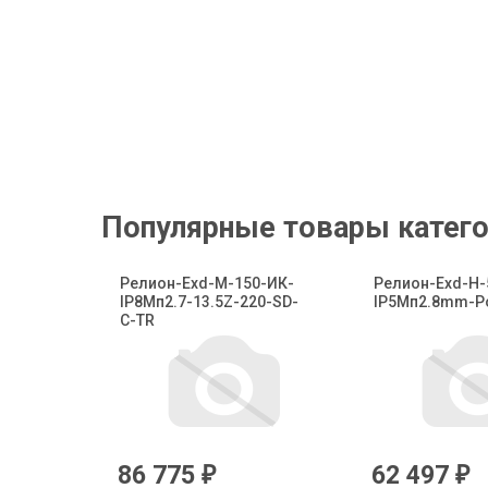
Популярные товары катего
Релион-Exd-М-150-ИК-
Релион-Exd-Н-
IP8Мп2.7-13.5Z-220-SD-
IP5Мп2.8mm-P
С-TR
86 775
62 497
₽
₽