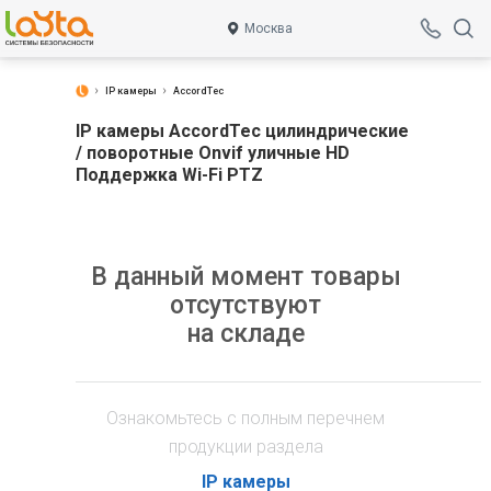
Москва
IP камеры
AccordTec
IP камеры AccordTec цилиндрические
/ поворотные Onvif уличные HD
Поддержка Wi-Fi PTZ
В данный момент товары
отсутствуют
на складе
Ознакомьтесь с полным перечнем
продукции раздела
IP камеры