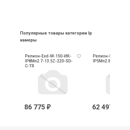
Популярные товары категории Ip
камеры
К-
Релион-Exd-М-150-ИК-
Релион-Exd-Н-50-
-С-
IP8Мп2.7-13.5Z-220-SD-
IP5Мп2.8mm-PoE-
С-TR
86 775
62 497
₽
₽