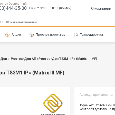
вонок бесплатный
00)444-35-00
О компании
Пн - Пт: 9:00 — 18:00 (по Мск)
Акции
Просчет проектов
Техподдержка
-Дон
Ростов-Дон АП «Ростов-Дон Т83М1 IP» (Matrix III MF)
Т83М1 IP» (Matrix III MF)
Артикул производител
Турникет Ростов-Дон Т8
контроля доступа на п