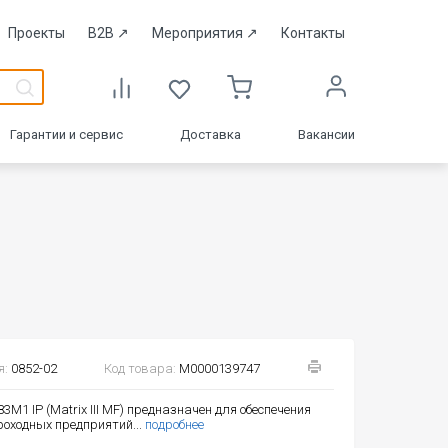
Проекты
B2B
↗
Мероприятия
↗
Контакты
Гарантии и сервис
Доставка
Вакансии
я:
0852-02
Код товара:
М0000139747
3М1 IP (Matrix III MF) предназначен для обеспечения
роходных предприятий...
подробнее