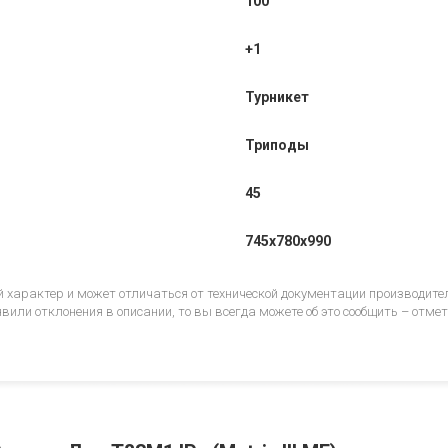
100
+1
Турникет
Триподы
45
745x780x990
 характер и может отличаться от технической документации производит
или отклонения в описании, то вы всегда можете об это сообщить – отм