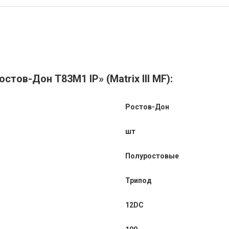
тов-Дон Т83М1 IP» (Matrix III MF):
Ростов-Дон
шт
Полуростовые
Трипод
12DC