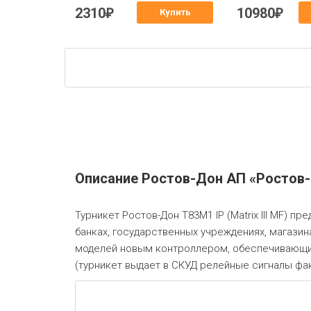
2310
10980
₽
₽
Купить
Описание Ростов-Дон АП «Ростов-До
Турникет Ростов-Дон Т83М1 IP (Matrix III MF) п
банках, государственных учреждениях, магазин
моделей новым контроллером, обеспечивающим
(турникет выдает в СКУД релейные сигналы факт