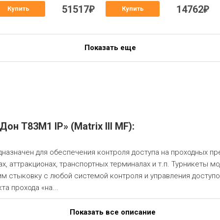
51517
14762
₽
₽
Купить
Купить
Показать еще
н Т83М1 IP» (Matrix III MF):
редназначен для обеспечения контроля доступа на проходных пр
ах, аттракционах, транспортных терминалах и т.п. Турникеты 
 стыковку с любой системой контроля и управления доступом
а прохода «на...
Показать все описание