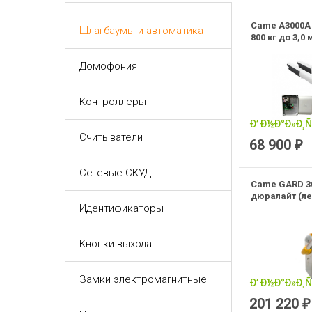
Came A3000A 
Шлагбаумы и автоматика
800 кг до 3,0 
Домофония
Контроллеры
Считыватели
68 900
₽
Сетевые СКУД
Came GARD 3
дюралайт (л
Идентификаторы
Кнопки выхода
Замки электромагнитные
201 220
₽