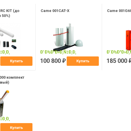
RC KIT (до
Came 001CAT-X
Came 001G6
м 50%)
100 800
185 000
₽
Купить
Купить
000 комплект
евый)
Купить