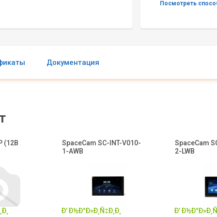
Посмотреть способ
фикаты
Документация
т
P (12В
SpaceCam SC-INT-V010-
SpaceCam SC
1-AWB
2-LWB