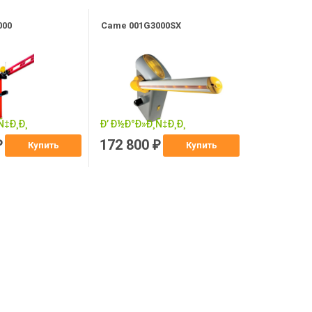
000
Came 001G3000SX
172 800
₽
₽
Купить
Купить