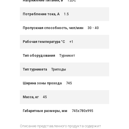
Напряжение питания, В
12DC
Потребление тока, А
1.5
Пропускная способность, чел/мин
30 - 40
Рабочая температура °C
+1
Тип оборудования
Турникет
Тип турникета
Триподы
Ширина зоны прохода
745
Масса, кг
45
Габаритные размеры, мм
745х780х995
Описание представленного продукта содержит