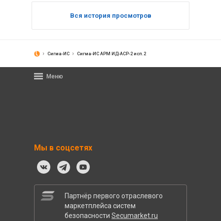
Вся история просмотров
Сигма-ИС
Сигма-ИС АРМ ИД-АСР-2 исп.2
Меню
Мы в соцсетях
Партнёр первого отраслевого
маркетплейса систем
безопасности
Secumarket.ru