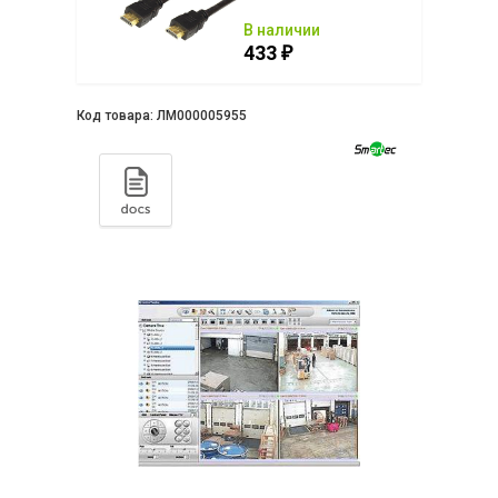
ии
В наличии
433
₽
₽
Код товара:
ЛМ000005955