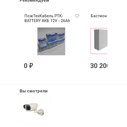
Рекомендуем
ПожТехКабель PTK-
Бастион SKAT-V.16
BATTERY АКБ 12V - 26Ah
0
30 200
₽
₽
Вы смотрели