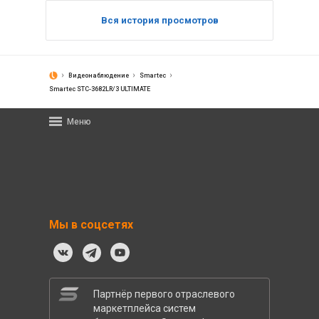
Вся история просмотров
Видеонаблюдение
Smartec
Smartec STC-3682LR/3 ULTIMATE
Меню
Мы в соцсетях
Партнёр первого отраслевого
маркетплейса систем