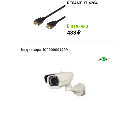
2176 (2.8)
REXANT 17-6204
ии
В наличии
433
₽
₽
Код товара:
Ю0000001499