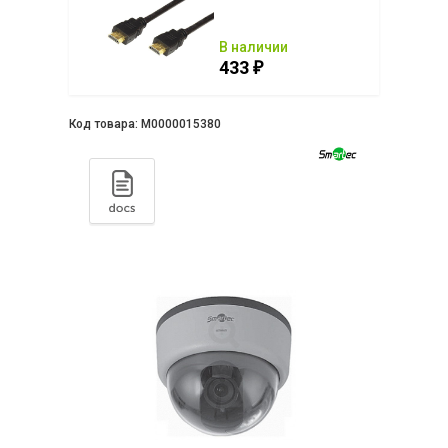
ии
В наличии
433
₽
₽
Код товара:
М0000015380