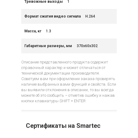
Тревожные выходы
1
Формат сжатия видео сигнала
H.264
Масса, кг
1.3
Габаритные размеры, мм
370x60x302
Описание представленного продукта содержит
справочный характер и может отличаться от
технической документации производителя.
Советуем вам при оформлении заказа проверять
наличие выбранных вами функций и свойств. Если
вы выявили отклонения в описании, то вы всегда
можете об это сообщить – отметив ошибку и нажав
кнопки клавиатуры SHIFT + ENTER
Сертификаты на Smartec