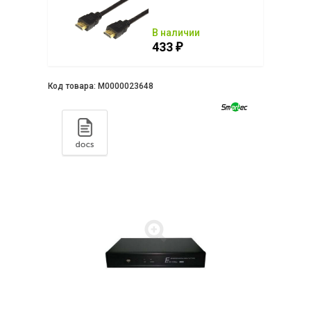
ии
В наличии
433
₽
₽
Код товара:
М0000023648