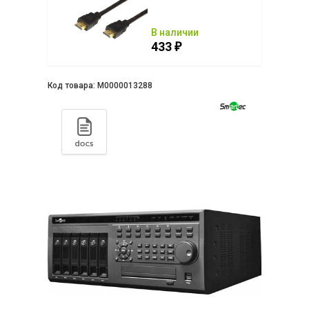
ии
В наличии
433
₽
₽
Код товара:
М0000013288