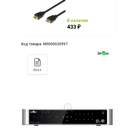
ии
В наличии
433
₽
₽
Код товара:
М0000020997