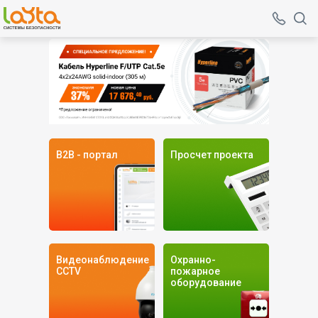
B2B - портал
Просчет проекта
Вы можете купить в нашем
интернет магазине:✔Системы
безопасности,Камеры
видеонаблюдения,Системы
пожаротушения,Системы
оповещения,СКУД. Доставка и
техподдержка, Новости систем
безопасности.
Видеонаблюдение
Охранно-
CCTV
пожарное
оборудование