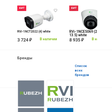
RVi-1NCE5069 (2.7-
RVi-1NCT2022 (4) white
13.5) white
каз
В наличии
В наличии
3 724
8 935
₽
₽
Бренды
Список
всех
брендов