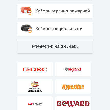
выключатели
Кабель охранно-пожарной
сигнализации
Кабель специальных и
промышленных
ÐŸÐ¾ÐºÐ°Ð·Ð°Ñ‚ÑŒ ÐµÑ‰Ðµ
интерфейсов