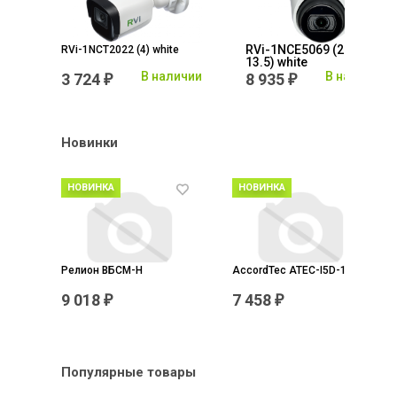
RVi-1NCE5069 (2.7-
RVi-1NCT2022 (4) white
13.5) white
каз
В наличии
В наличии
3 724
8 935
₽
₽
Новинки
M
Релион ВБСМ-Н
AccordTec ATEC-I5D-111
9 018
7 458
₽
₽
Популярные товары