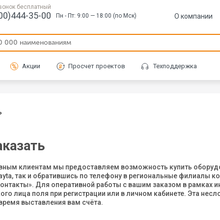
вонок бесплатный
00)444-35-00
О компании
Пн - Пт: 9:00 — 18:00 (по Мск)
Акции
Просчет проектов
Техподдержка
ь
аказать
вным клиентам мы предоставляем возможность купить оборудов
ayta, так и обратившись по телефону в региональные филиалы ко
онтакты». Для оперативной работы с вашим заказом в рамках 
го лица поля при регистрации или в личном кабинете. Эта нес
 время выставления вам счёта.