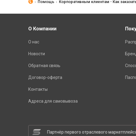
Помощь
Корпоративным клиентам - Как заказат
О Компании
Пок
О нас
Расп
Новости
Брен
Обратная связь
Спос
Договор-оферта
Пасп
Контакты
Адреса для самовывоза
Партнёр первого отраслевого маркетплейс